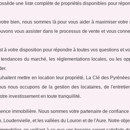
ssède une liste complète de propriétés disponibles pour répon
votre bien, nous sommes là pour vous aider à maximiser votre 
ouvons vous assister dans le processus de vente et vous conne
st à votre disposition pour répondre à toutes vos questions et vo
 tendances du marché, les réglementations locales, ou les opp
er.
ouhaitent mettre en location leur propriété, La Clé des Pyrénées
ous nous occupons de la gestion des locataires, de l'entretie
otre investissement en toute tranquillité.
gence immobilière. Nous sommes votre partenaire de confiance 
 Loudenvielle, et les vallées du Louron et de l'Aure. Notre objec
mobilier, en veillant à ce que vos besoins soient satisfaits 