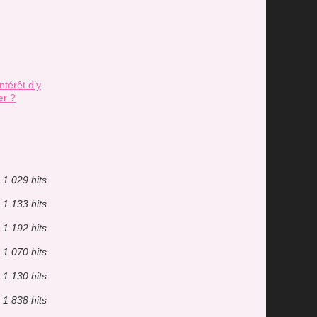
ntérêt d’y
er ?
1 029 hits
1 133 hits
1 192 hits
1 070 hits
1 130 hits
1 838 hits