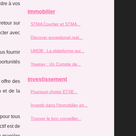
dre à vos
Immobilier
retour sur
STMA Courtier et STMA...
cter avec
Discover exceptional real...
UMDB : La plateforme qui...
us fournir
ortunités
Yowpay : Un Compte de...
Investissement
 offre des
n et de la
Pourquoi choisir ETXE...
Investir dans l'immobilier en...
pour tous
Trouver le bon conseiller...
tif est de
de manière