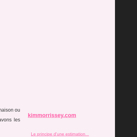
maison ou
kimmorrissey.com
avons les
Le principe d'une estimation...