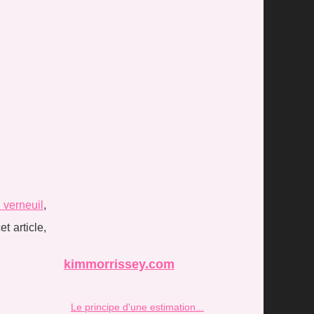
 verneuil
,
t article,
kimmorrissey.com
Le principe d'une estimation...