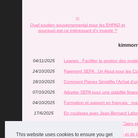
Quel soutien gouvernemental pour les EHPAD et
pourquoi est-ce intéressant d’y investir ?
kimmorri
04/11/2025
Leaneo : Faciliter la gestion des sys
24/10/2025
Paiement SEPA : Un Atout pour les C
18/10/2025
Comment Pianex Simplifie l'Achat d'u
07/10/2025
Adopter SEPA pour une stabilité financ
04/10/2025
Formation et support en français : m
17/6/2025
En coulisses avec Jean-Bernard Lafon
07/5/2025
Les Bons Chauffagistes : Prix Clairs e
20/4/2025
TRYBA : L'Art de la Menuiserie et de 
This website uses cookies to ensure you get