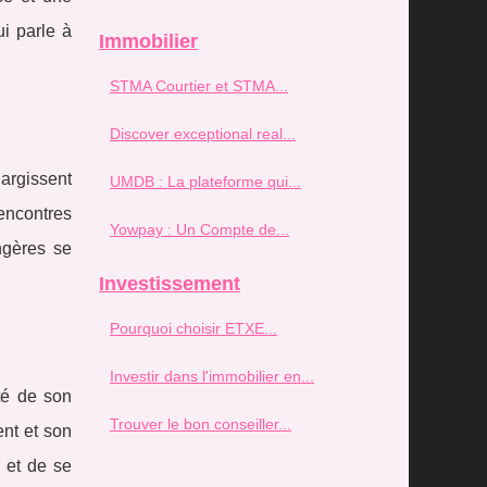
i parle à
Immobilier
STMA Courtier et STMA...
Discover exceptional real...
largissent
UMDB : La plateforme qui...
rencontres
Yowpay : Un Compte de...
ngères se
Investissement
Pourquoi choisir ETXE...
Investir dans l'immobilier en...
té de son
Trouver le bon conseiller...
ent et son
 et de se