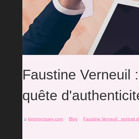
Faustine Verneuil :
quête d'authenticit
kimmorrissey.com
Blog
Faustine Verneuil : portrait d