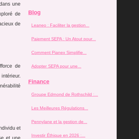
 dans une
Blog
xploré de
dacieux de
Leaneo : Faciliter la gestion...
Paiement SEPA : Un Atout pour...
Comment Pianex Simplifie...
fforce de
Adopter SEPA pour une...
intérieur.
Finance
nérabilité
Groupe Edmond de Rothschild :...
Les Meilleures Régulations...
Pennylane et la gestion de...
ndividu et
Investir Éthique en 2026 :...
se et une