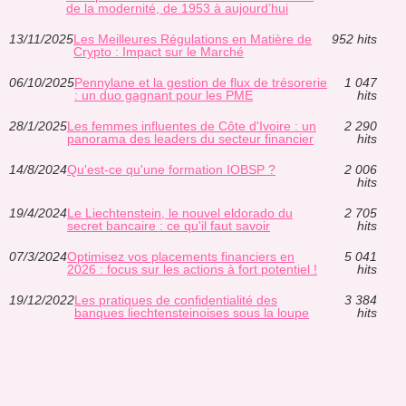
de la modernité, de 1953 à aujourd’hui
13/11/2025
Les Meilleures Régulations en Matière de
952 hits
Crypto : Impact sur le Marché
06/10/2025
Pennylane et la gestion de flux de trésorerie
1 047
: un duo gagnant pour les PME
hits
28/1/2025
Les femmes influentes de Côte d'Ivoire : un
2 290
panorama des leaders du secteur financier
hits
14/8/2024
Qu'est-ce qu'une formation IOBSP ?
2 006
hits
19/4/2024
Le Liechtenstein, le nouvel eldorado du
2 705
secret bancaire : ce qu'il faut savoir
hits
07/3/2024
Optimisez vos placements financiers en
5 041
2026 : focus sur les actions à fort potentiel !
hits
19/12/2022
Les pratiques de confidentialité des
3 384
banques liechtensteinoises sous la loupe
hits