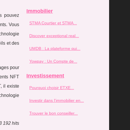
Immobilier
us pouvez
STMA Courtier et STMA...
ents. Vous
chnologie
Discover exceptional real...
ils et des
UMDB : La plateforme qui...
Yowpay : Un Compte de...
tages pour
Investissement
ements NFT
 il existe
Pourquoi choisir ETXE...
echnologie
Investir dans l'immobilier en...
Trouver le bon conseiller...
3 192 hits