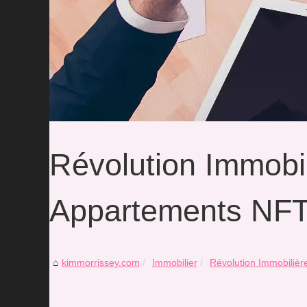
Révolution Immobi
Appartements NF
kimmorrissey.com
Immobilier
Révolution Immobilière