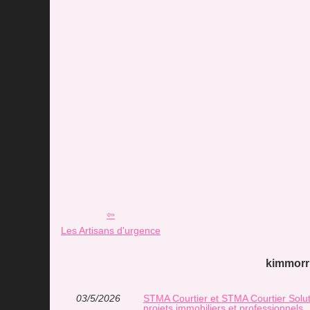
Les Artisans d'urgence
kimmorri
03/5/2026
STMA Courtier et STMA Courtier Soluti
projets immobiliers et professionnels