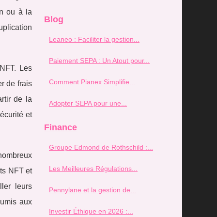
n ou à la
Blog
uplication
Leaneo : Faciliter la gestion...
Paiement SEPA : Un Atout pour...
 NFT. Les
Comment Pianex Simplifie...
r de frais
tir de la
Adopter SEPA pour une...
écurité et
Finance
Groupe Edmond de Rothschild :...
 nombreux
Les Meilleures Régulations...
nts NFT et
ler leurs
Pennylane et la gestion de...
soumis aux
Investir Éthique en 2026 :...