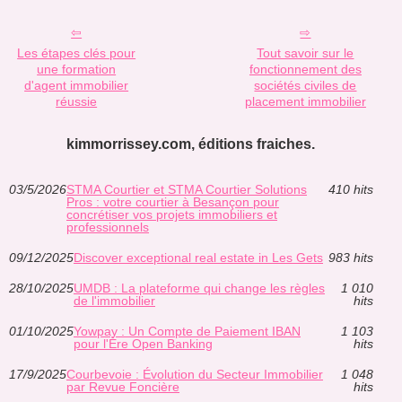
Les étapes clés pour
Tout savoir sur le
une formation
fonctionnement des
d'agent immobilier
sociétés civiles de
réussie
placement immobilier
kimmorrissey.com, éditions fraiches.
03/5/2026
STMA Courtier et STMA Courtier Solutions
410 hits
Pros : votre courtier à Besançon pour
concrétiser vos projets immobiliers et
professionnels
09/12/2025
Discover exceptional real estate in Les Gets
983 hits
28/10/2025
UMDB : La plateforme qui change les règles
1 010
de l'immobilier
hits
01/10/2025
Yowpay : Un Compte de Paiement IBAN
1 103
pour l'Ère Open Banking
hits
17/9/2025
Courbevoie : Évolution du Secteur Immobilier
1 048
par Revue Foncière
hits