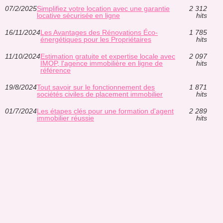
07/2/2025
Simplifiez votre location avec une garantie
2 312
locative sécurisée en ligne
hits
16/11/2024
Les Avantages des Rénovations Éco-
1 785
énergétiques pour les Propriétaires
hits
11/10/2024
Estimation gratuite et expertise locale avec
2 097
IMOP, l'agence immobilière en ligne de
hits
référence
19/8/2024
Tout savoir sur le fonctionnement des
1 871
sociétés civiles de placement immobilier
hits
01/7/2024
Les étapes clés pour une formation d'agent
2 289
immobilier réussie
hits