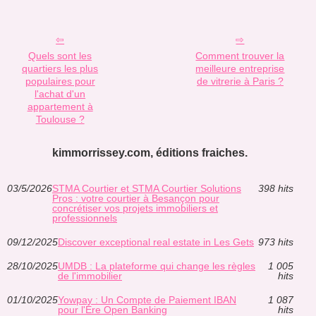
Quels sont les
Comment trouver la
quartiers les plus
meilleure entreprise
populaires pour
de vitrerie à Paris ?
l'achat d'un
appartement à
Toulouse ?
kimmorrissey.com, éditions fraiches.
03/5/2026
STMA Courtier et STMA Courtier Solutions
398 hits
Pros : votre courtier à Besançon pour
concrétiser vos projets immobiliers et
professionnels
09/12/2025
Discover exceptional real estate in Les Gets
973 hits
28/10/2025
UMDB : La plateforme qui change les règles
1 005
de l'immobilier
hits
01/10/2025
Yowpay : Un Compte de Paiement IBAN
1 087
pour l'Ère Open Banking
hits