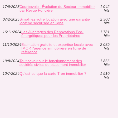
17/9/2025
Courbevoie : Évolution du Secteur Immobilier
1 042
par Revue Foncière
hits
07/2/2025
Simplifiez votre location avec une garantie
2 308
locative sécurisée en ligne
hits
16/11/2024
Les Avantages des Rénovations Éco-
1 781
énergétiques pour les Propriétaires
hits
11/10/2024
Estimation gratuite et expertise locale avec
2 089
IMOP, l'agence immobilière en ligne de
hits
référence
19/8/2024
Tout savoir sur le fonctionnement des
1 866
sociétés civiles de placement immobilier
hits
10/7/2024
Qu'est-ce que la carte T en immobilier ?
1 910
hits