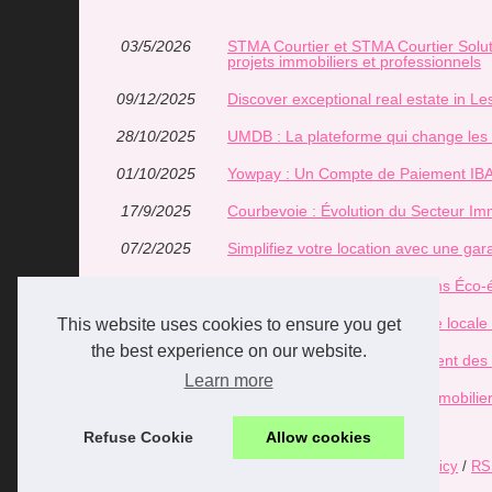
03/5/2026
STMA Courtier et STMA Courtier Soluti
projets immobiliers et professionnels
09/12/2025
Discover exceptional real estate in Le
28/10/2025
UMDB : La plateforme qui change les r
01/10/2025
Yowpay : Un Compte de Paiement IBA
17/9/2025
Courbevoie : Évolution du Secteur Im
07/2/2025
Simplifiez votre location avec une gara
16/11/2024
Les Avantages des Rénovations Éco-én
11/10/2024
Estimation gratuite et expertise local
This website uses cookies to ensure you get
the best experience on our website.
19/8/2024
Tout savoir sur le fonctionnement des 
Learn more
10/7/2024
Qu'est-ce que la carte T en immobilie
Refuse Cookie
Allow cookies
© 2026
Kimmorrissey.com
/
Voir votre site
/
Cookies Policy
/
RS
de
|
en
|
es
|
fr
|
it
|
nl