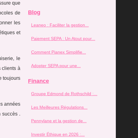
assure que
Blog
tocoles de
onner les
Leaneo : Faciliter la gestion...
étiques et
Paiement SEPA : Un Atout pour...
Comment Pianex Simplifie...
serie, le
Adopter SEPA pour une...
 clients à
e toujours
Finance
Groupe Edmond de Rothschild :...
ses années
Les Meilleures Régulations...
n succès .
Pennylane et la gestion de...
Investir Éthique en 2026 :...